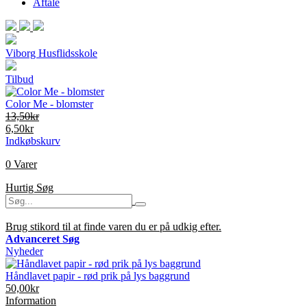
Aftale
Viborg Husflidsskole
Tilbud
Color Me - blomster
13,50kr
6,50kr
Indkøbskurv
0 Varer
Hurtig Søg
Brug stikord til at finde varen du er på udkig efter.
Advanceret Søg
Nyheder
Håndlavet papir - rød prik på lys baggrund
50,00kr
Information