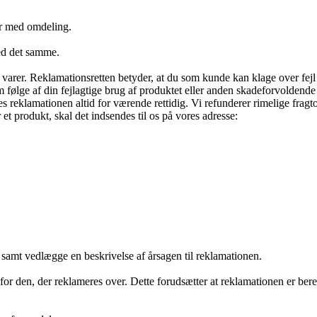
kr med omdeling.
med det samme.
 varer. Reklamationsretten betyder, at du som kunde kan klage over fej
m følge af din fejlagtige brug af produktet eller anden skadeforvoldend
 reklamationen altid for værende rettidig. Vi refunderer rimelige frag
et produkt, skal det indsendes til os på vores adresse:
amt vedlægge en beskrivelse af årsagen til reklamationen.
r den, der reklameres over. Dette forudsætter at reklamationen er bere