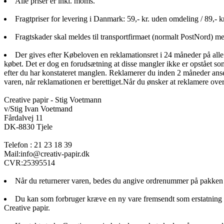
Alle priser er inkl. moms.
Fragtpriser for levering i Danmark: 59,- kr. uden omdeling / 89,- 
Fragtskader skal meldes til transportfirmaet (normalt PostNord) 
Der gives efter Købeloven en reklamationsret i 24 måneder på alle
købet. Det er dog en forudsætning at disse mangler ikke er opstået so
efter du har konstateret manglen. Reklamerer du inden 2 måneder anses
varen, når reklamationen er berettiget.Når du ønsker at reklamere over 
Creative papir - Stig Voetmann
v/Stig Ivan Voetmand
Fårdalvej 11
DK-8830 Tjele
Telefon : 21 23 18 39
Mail:info@creativ-papir.dk
CVR:25395514
Når du returnerer varen, bedes du angive ordrenummer på pakken s
Du kan som forbruger kræve en ny vare fremsendt som erstatning fo
Creative papir.