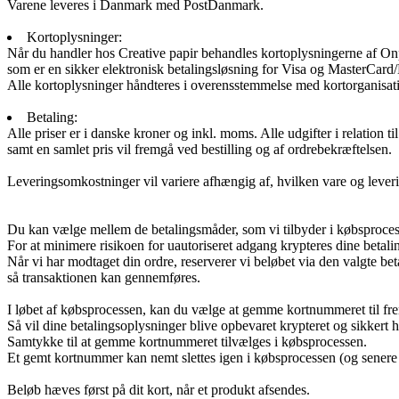
Varene leveres i Danmark med PostDanmark.
Kortoplysninger:
Når du handler hos Creative papir behandles kortoplysningerne af On
som er en sikker elektronisk betalingsløsning for Visa og MasterCard
Alle kortoplysninger håndteres i overensstemmelse med kortorganisati
Betaling:
Alle priser er i danske kroner og inkl. moms. Alle udgifter i relation ti
samt en samlet pris vil fremgå ved bestilling og af ordrebekræftelsen.
Leveringsomkostninger vil variere afhængig af, hvilken vare og lever
Du kan vælge mellem de betalingsmåder, som vi tilbyder i købsproces
For at minimere risikoen for uautoriseret adgang krypteres dine betali
Når vi har modtaget din ordre, reserverer vi beløbet via den valgte b
så transaktionen kan gennemføres.
I løbet af købsprocessen, kan du vælge at gemme kortnummeret til fr
Så vil dine betalingsoplysninger blive opbevaret krypteret og sikkert h
Samtykke til at gemme kortnummeret tilvælges i købsprocessen.
Et gemt kortnummer kan nemt slettes igen i købsprocessen (og senere 
Beløb hæves først på dit kort, når et produkt afsendes.