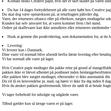
Kontakt straks Creative papir, hvis der er sket skader på varen und
Du har 14 dages fortrydelsesret på alle varer købt hos Creative pap
Du skal dog være opmærksom på, at returfragten påhviler dig.
Varer, der returneres ufranco eller på efterkrav, nægtes modtagelse ud
Kunden har selv ansvaret for, at varen kommer frem i hel stand.
Ordrer på skaffevarer kan ikke annulleres eller returneres medmindre
Husk at gemme din postkvittering, som dokumentation for, at du h
Levering:
Vi leverer kun i Danmark.
Dine varer vil normalt blive afsendt herfra første hverdag efter betaling
Vi har normalt alle varer på lager.
Hvis Creative papir modtager din pakke retur på grund af mangelfuld
pakken ikke er blevet afhentet på posthuset inden henlæggelsesfristen
eller pakken blev nægtet modtaget, eftersender vi ikke automatisk din 
Du vil få en henvendelse pr. mail, og hører vi ikke fra dig inden 8 dage,
Hvis du ønsker pakken genfremsendt, bliver du nødt til at betale fragt
Vi tager forbehold for udsolgte og udgåede varer.
Tilbud gælder kun så længe varen er på lager.