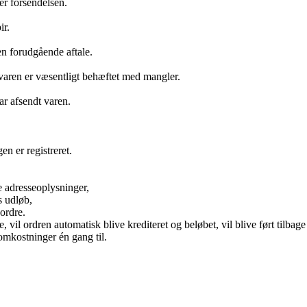
er forsendelsen.
ir.
en forudgående aftale.
 varen er væsentligt behæftet med mangler.
ar afsendt varen.
en er registreret.
e adresseoplysninger,
s udløb,
ordre.
 vil ordren automatisk blive krediteret og beløbet, vil blive ført tilbage 
omkostninger én gang til.