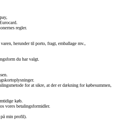
pay,
/Eurocard.
onernes regler.
l varen, herunder til porto, fragt, emballage mv.,
ingsform du har valgt.
sen.
ngskortoplysninger.
etalingsmetode for at sikre, at der er dækning for købesummen,
emtidige køb.
os vores betalingsformidler.
på min profil).