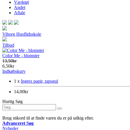
Værktøj
Andet
Aftale
Viborg Husflidsskole
Tilbud
Color Me - blomster
13,50kr
6,50kr
Indkøbskurv
1 x
Ingres papir, rapsgul
14,00kr
Hurtig Søg
Brug stikord til at finde varen du er på udkig efter.
Advanceret Søg
Nyheder