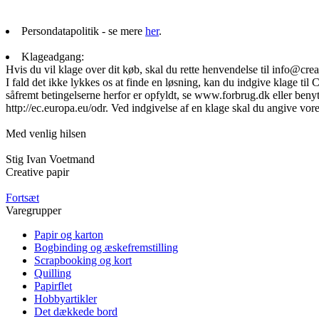
Persondatapolitik - se mere
her
.
Klageadgang:
Hvis du vil klage over dit køb, skal du rette henvendelse til info@crea
I fald det ikke lykkes os at finde en løsning, kan du indgive klage til 
såfremt betingelserne herfor er opfyldt, se www.forbrug.dk eller be
http://ec.europa.eu/odr. Ved indgivelse af en klage skal du angive vore
Med venlig hilsen
Stig Ivan Voetmand
Creative papir
Fortsæt
Varegrupper
Papir og karton
Bogbinding og æskefremstilling
Scrapbooking og kort
Quilling
Papirflet
Hobbyartikler
Det dækkede bord