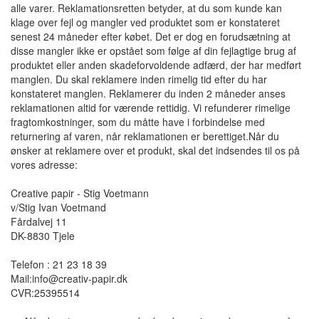
alle varer. Reklamationsretten betyder, at du som kunde kan
klage over fejl og mangler ved produktet som er konstateret
senest 24 måneder efter købet. Det er dog en forudsætning at
disse mangler ikke er opstået som følge af din fejlagtige brug af
produktet eller anden skadeforvoldende adfærd, der har medført
manglen. Du skal reklamere inden rimelig tid efter du har
konstateret manglen. Reklamerer du inden 2 måneder anses
reklamationen altid for værende rettidig. Vi refunderer rimelige
fragtomkostninger, som du måtte have i forbindelse med
returnering af varen, når reklamationen er berettiget.Når du
ønsker at reklamere over et produkt, skal det indsendes til os på
vores adresse:
Creative papir - Stig Voetmann
v/Stig Ivan Voetmand
Fårdalvej 11
DK-8830 Tjele
Telefon : 21 23 18 39
Mail:info@creativ-papir.dk
CVR:25395514