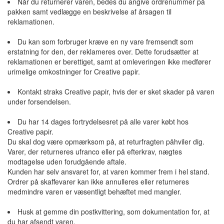
Når du returnerer varen, bedes du angive ordrenummer på
pakken samt vedlægge en beskrivelse af årsagen til
reklamationen.
Du kan som forbruger kræve en ny vare fremsendt som
erstatning for den, der reklameres over. Dette forudsætter at
reklamationen er berettiget, samt at omleveringen ikke medfører
urimelige omkostninger for Creative papir.
Kontakt straks Creative papir, hvis der er sket skader på varen
under forsendelsen.
Du har 14 dages fortrydelsesret på alle varer købt hos
Creative papir.
Du skal dog være opmærksom på, at returfragten påhviler dig.
Varer, der returneres ufranco eller på efterkrav, nægtes
modtagelse uden forudgående aftale.
Kunden har selv ansvaret for, at varen kommer frem i hel stand.
Ordrer på skaffevarer kan ikke annulleres eller returneres
medmindre varen er væsentligt behæftet med mangler.
Husk at gemme din postkvittering, som dokumentation for, at
du har afsendt varen.