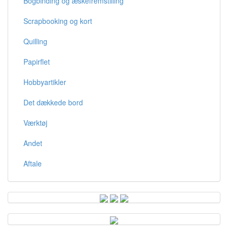
Bogbinding og æskefremstilling
Scrapbooking og kort
Quilling
Papirflet
Hobbyartikler
Det dækkede bord
Værktøj
Andet
Aftale