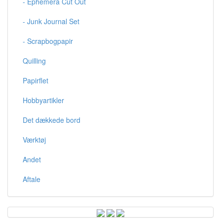
- Ephemera Cut Out
- Junk Journal Set
- Scrapbogpapir
Quilling
Papirflet
Hobbyartikler
Det dækkede bord
Værktøj
Andet
Aftale