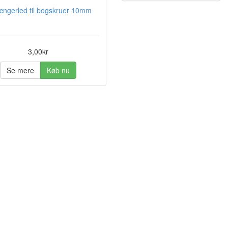
ængerled til bogskruer 10mm
3,00kr
Se mere
Køb nu