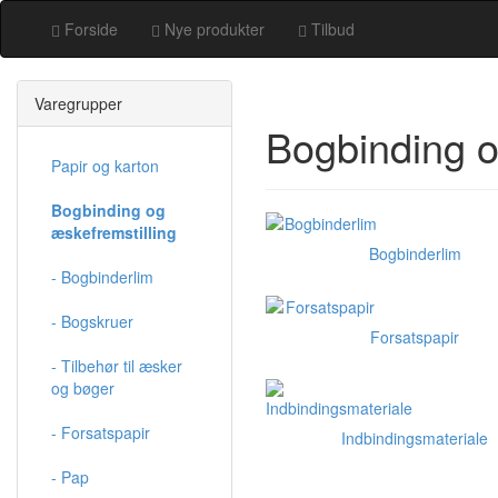
Forside
Nye produkter
Tilbud
Varegrupper
Bogbinding o
Papir og karton
Bogbinding og
æskefremstilling
Bogbinderlim
- Bogbinderlim
- Bogskruer
Forsatspapir
- Tilbehør til æsker
og bøger
- Forsatspapir
Indbindingsmateriale
- Pap