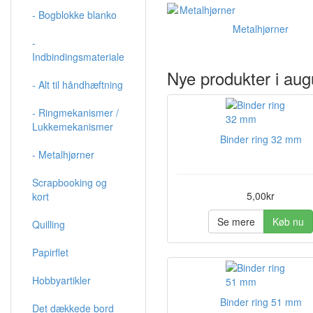
- Bogblokke blanko
Metalhjørner
-
Indbindingsmateriale
Nye produkter i aug
- Alt til håndhæftning
- Ringmekanismer /
Lukkemekanismer
Binder ring 32 mm
- Metalhjørner
Scrapbooking og
5,00kr
kort
Se mere
Køb nu
Quilling
Papirflet
Hobbyartikler
Binder ring 51 mm
Det dækkede bord