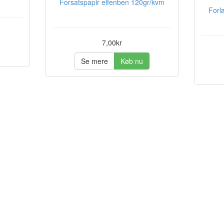
Forsatspapir elfenben 120gr/kvm
Forl
7,00kr
Se mere
Køb nu