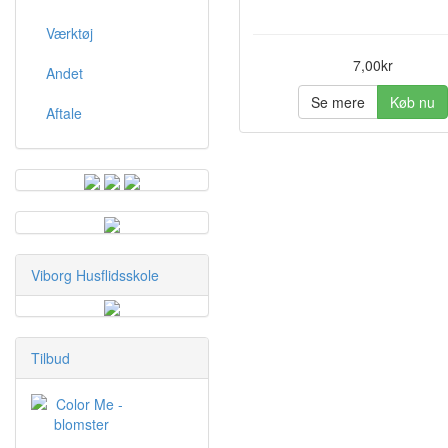
Værktøj
7,00kr
Andet
Se mere
Køb nu
Aftale
Viborg Husflidsskole
Tilbud