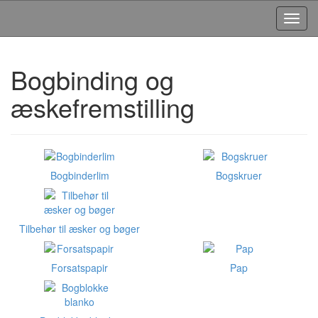
Toggl
Navig
Bogbinding og
æskefremstilling
Bogbinderlim
Bogskruer
Tilbehør til æsker og bøger
Forsatspapir
Pap