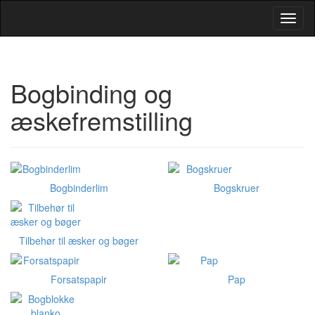
Toggl
Navig
Bogbinding og
æskefremstilling
Bogbinderlim
Bogskruer
Tilbehør til æsker og bøger
Forsatspapir
Pap