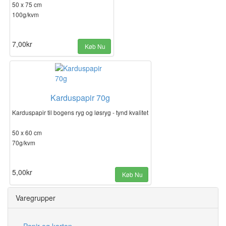
50 x 75 cm
100g/kvm
7,00kr
Køb Nu
Pris pr. ark…
Karduspapir 70g
Karduspapir til bogens ryg og løsryg - tynd kvalitet
50 x 60 cm
70g/kvm
5,00kr
Køb Nu
Pris pr. ark…
Varegrupper
Papir og karton