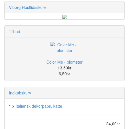
Viborg Husflidsskole
Tilbud
Color Me - blomster
13,50kr
6,50kr
Indkøbskurv
1 x
Italiensk dekorpapir, katte
24,00kr