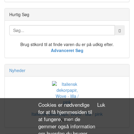
Hurtig Søg
Brug stikord til at finde varen du er på udkig efter.
Advanceret Søg
Nyheder
Cookies er nødvendige
Luk
for at få hjemmesiden til
Italiensk dekorpapir, Wove - lilla / pink
at fungere, men de
24,00kr
gemmer også information
om hvordan du bruger