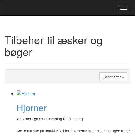
Toggl
Navig
Tilbehør til æsker og
bøger
Sorter efter
Hjørner
4 hjørner i gammel messing til pålimning
Sæt din æske på smukke fødder. Hjørnerne har en kant længde af 1,7