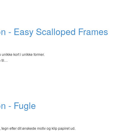
on - Easy Scalloped Frames
nikke kort i unikke former.
 til…
n - Fugle
egn efter dit ønskede motiv og klip papiret ud.