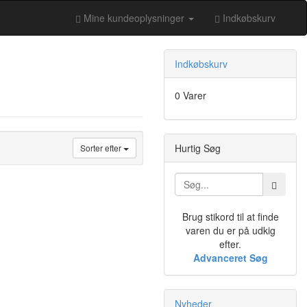
Mine kundeoplysninger
Indkøbskurv
Indkøbskurv
0 Varer
Hurtig Søg
Sorter efter
Brug stikord til at finde
varen du er på udkig
efter.
Advanceret Søg
Nyheder