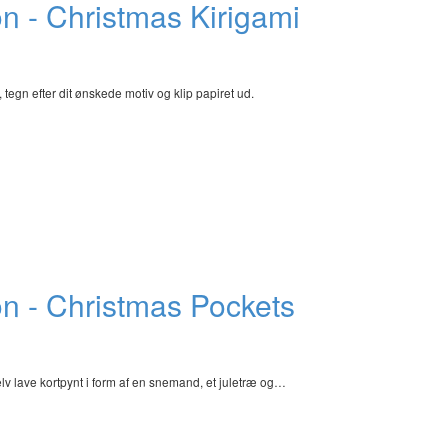
n - Christmas Kirigami
egn efter dit ønskede motiv og klip papiret ud.
n - Christmas Pockets
 lave kortpynt i form af en snemand, et juletræ og…