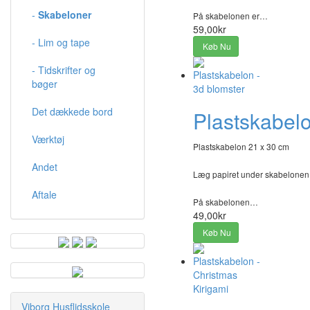
-
Skabeloner
På skabelonen er…
59,00kr
- Lim og tape
Køb Nu
- Tidskrifter og
bøger
Det dækkede bord
Plastskabelo
Værktøj
Plastskabelon 21 x 30 cm
Andet
Læg papiret under skabelonen, t
Aftale
På skabelonen…
49,00kr
Køb Nu
Viborg Husflidsskole