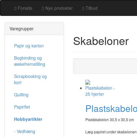
Forside
Nye produkter
Tilbud
Varegrupper
Skabeloner
Papir og karton
Bogbinding og
æskefremstilling
Scrapbooking og
kort
Quilling
Plastskabelo
Papirflet
Hobbyartikler
Plastskabelon 30,5 x 30,5 cm
- Vedhæng
Læg papiret under skabelonen, t