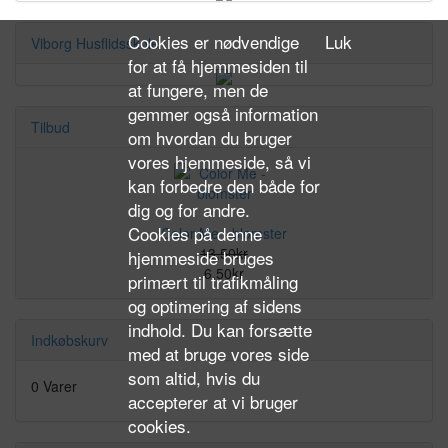
Cookies er nødvendige
Luk
Viborg Husflidsskole
for at få hjemmesiden til
at fungere, men de
gemmer også information
Tilbud
om hvordan du bruger
vores hjemmeside, så vi
kan forbedre den både for
dig og for andre.
Cookies på denne
Color Me - blomster
13,50kr
hjemmeside bruges
6,50kr
primært til trafikmåling
og optimering af sidens
indhold. Du kan forsætte
Indkøbskurv
med at bruge vores side
som altid, hvis du
0 Varer
accepterer at vi bruger
cookies.