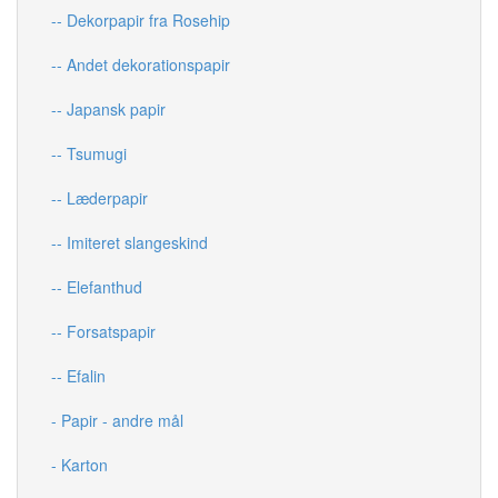
-- Dekorpapir fra Rosehip
-- Andet dekorationspapir
-- Japansk papir
-- Tsumugi
-- Læderpapir
-- Imiteret slangeskind
-- Elefanthud
-- Forsatspapir
-- Efalin
- Papir - andre mål
- Karton