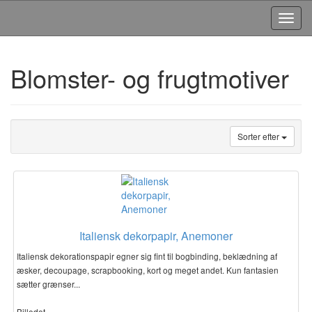
Toggl
Navig
Blomster- og frugtmotiver
Sorter efter
Italiensk dekorpapir, Anemoner
Italiensk dekorationspapir egner sig fint til bogbinding, beklædning af
æsker, decoupage, scrapbooking, kort og meget andet. Kun fantasien
sætter grænser...
Billedet…