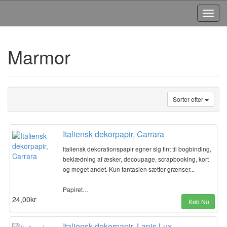
Toggl
Navig
Marmor
Sorter efter
Italiensk dekorpapir, Carrara
Italiensk dekorationspapir egner sig fint til bogbinding,
beklædning af æsker, decoupage, scrapbooking, kort
og meget andet. Kun fantasien sætter grænser...
Papiret…
24,00kr
Køb Nu
Italiensk dekorpapir, Lapis Lux