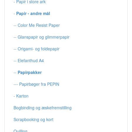
- Papir i store ark
-
Papir - andre mål
-- Color Me Resist Paper
-- Glanspapir og glimmerpapir
-- Origami- og foldepapir
-- Elefanthud A4
--
Papirpakker
--- Papirbøger fra PEPIN
- Karton
Bogbinding og æskefremstilling
Scrapbooking og kort
Quilling