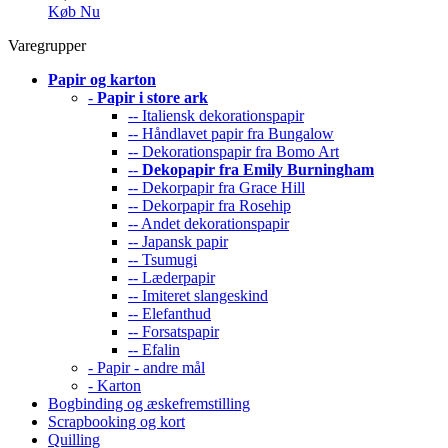
Køb Nu
Varegrupper
Papir og karton
-
Papir i store ark
-- Italiensk dekorationspapir
-- Håndlavet papir fra Bungalow
-- Dekorationspapir fra Bomo Art
--
Dekopapir fra Emily Burningham
-- Dekorpapir fra Grace Hill
-- Dekorpapir fra Rosehip
-- Andet dekorationspapir
-- Japansk papir
-- Tsumugi
-- Læderpapir
-- Imiteret slangeskind
-- Elefanthud
-- Forsatspapir
-- Efalin
- Papir - andre mål
- Karton
Bogbinding og æskefremstilling
Scrapbooking og kort
Quilling