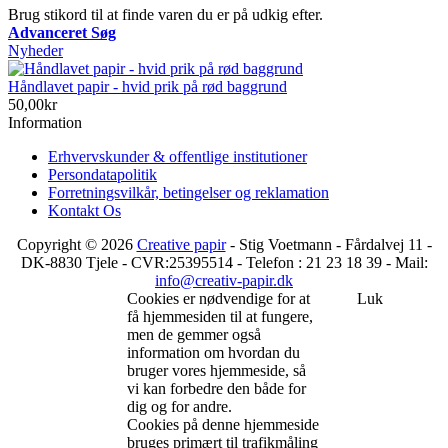
Brug stikord til at finde varen du er på udkig efter.
Advanceret Søg
Nyheder
Håndlavet papir - hvid prik på rød baggrund
50,00kr
Information
Erhvervskunder & offentlige institutioner
Persondatapolitik
Forretningsvilkår, betingelser og reklamation
Kontakt Os
Copyright © 2026
Creative papir
- Stig Voetmann - Fårdalvej 11 -
DK-8830 Tjele - CVR:25395514 - Telefon : 21 23 18 39 - Mail:
info@creativ-papir.dk
Cookies er nødvendige for at
Luk
få hjemmesiden til at fungere,
men de gemmer også
information om hvordan du
bruger vores hjemmeside, så
vi kan forbedre den både for
dig og for andre.
Cookies på denne hjemmeside
bruges primært til trafikmåling