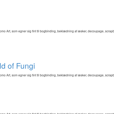
omo Art, som egner sig fint til bogbinding, beklædning af æsker, decoupage, scra
d of Fungi
omo Art, som egner sig fint til bogbinding, beklædning af æsker, decoupage, scra
omo Art, som egner sig fint til bogbinding, beklædning af æsker, decoupage, scra