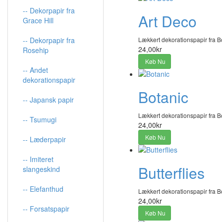
-- Dekorpapir fra
Art Deco
Grace Hill
-- Dekorpapir fra
Lækkert dekorationspapir fra B
24,00kr
Rosehip
Køb Nu
-- Andet
dekorationspapir
Botanic
-- Japansk papir
Lækkert dekorationspapir fra B
-- Tsumugi
24,00kr
Køb Nu
-- Læderpapir
-- Imiteret
Butterflies
slangeskind
-- Elefanthud
Lækkert dekorationspapir fra B
24,00kr
-- Forsatspapir
Køb Nu