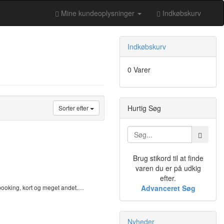
Mine kundeoplysninger
Indkøbskurv
Indkøbskurv
0 Varer
Hurtig Søg
Sorter efter
Brug stikord til at finde
varen du er på udkig
efter.
pbooking, kort og meget andet.…
Advanceret Søg
Nyheder