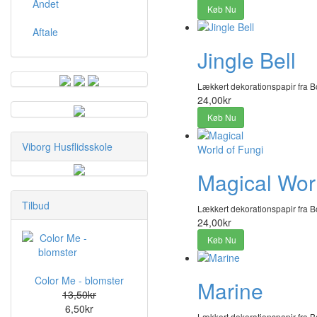
Andet
Køb Nu
Aftale
Jingle Bell
Lækkert dekorationspapir fra B
24,00kr
Køb Nu
Viborg Husflidsskole
Magical Worl
Tilbud
Lækkert dekorationspapir fra B
24,00kr
Køb Nu
Color Me - blomster
Marine
13,50kr
6,50kr
Lækkert dekorationspapir fra B