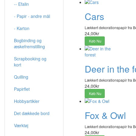
-- Efalin
Cars
- Papir - andre mål
Lækkert dekorationspapir fra B
- Karton
24,00kr
Bogbinding og
Køb Nu
æskefremstilling
Scrapbooking og
kort
Deer in the f
Quilling
Lækkert dekorationspapir fra B
24,00kr
Papirflet
Køb Nu
Hobbyartikler
Fox & Owl
Det dækkede bord
Værktøj
Lækkert dekorationspapir fra B
24,00kr