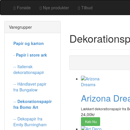
Forside
Nye produkter
Tilbud
Varegrupper
Dekorationsp
Papir og karton
-
Papir i store ark
-- Italiensk
dekorationspapir
-- Håndlavet papir
fra Bungalow
Arizona Dr
--
Dekorationspapir
fra Bomo Art
Lækkert dekorationspapir fra B
24,00kr
-- Dekopapir fra
Køb Nu
Emily Burningham