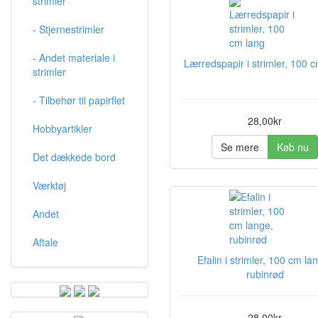
strimler
- Stjernestrimler
- Andet materiale i
Lærredspapir i strimler, 100 
strimler
- Tilbehør til papirflet
28,00kr
Hobbyartikler
Se mere
Køb nu
Det dækkede bord
Værktøj
Andet
Aftale
Efalin i strimler, 100 cm la
rubinrød
28,00kr