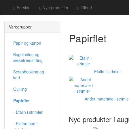
Forside
Nye produkter
Tilbud
Varegrupper
Papirflet
Papir og karton
Bogbinding og
æskefremstilling
Efalin i strimler
Scrapbooking og
kort
Quilling
Andet materiale i strimle
Papirflet
- Efalin i strimler
Nye produkter i aug
- Elefanthud i