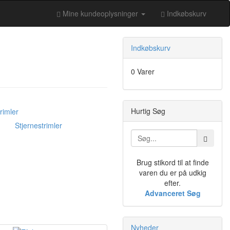
Mine kundeoplysninger
Indkøbskurv
Indkøbskurv
0 Varer
Hurtig Søg
Stjernestrimler
Brug stikord til at finde
varen du er på udkig
efter.
Advanceret Søg
Nyheder