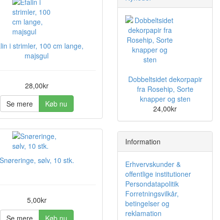
lin i strimler, 100 cm lange,
majsgul
Dobbeltsidet dekorpapir
28,00kr
fra Rosehip, Sorte
knapper og sten
Se mere
Køb nu
24,00kr
Information
Snøreringe, sølv, 10 stk.
Erhvervskunder &
offentlige institutioner
Persondatapolitik
Forretningsvilkår,
5,00kr
betingelser og
reklamation
Se mere
Køb nu