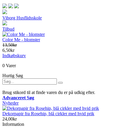
Viborg Husflidsskole
Tilbud
Color Me - blomster
13,50kr
6,50kr
Indkøbskurv
0 Varer
Hurtig Søg
Brug stikord til at finde varen du er på udkig efter.
Advanceret Søg
Nyheder
Dekorpapir fra Rosehip, blå cirkler med hvid prik
24,00kr
Information