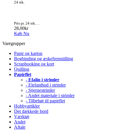
24 stk.
Pris pr. 24 stk.…
28,00kr
Køb Nu
Varegrupper
Papir og karton
Bogbinding og æskefremstilling
Scrapbooking og kort
Quilling
Papirflet
-
Efalin i strimler
- Elefanthud i strimler
- Stjernestrimler
- Andet materiale i strimler
- Tilbehør til papirflet
Hobbyartikler
Det dækkede bord
Værktøj
Andet
Aftale