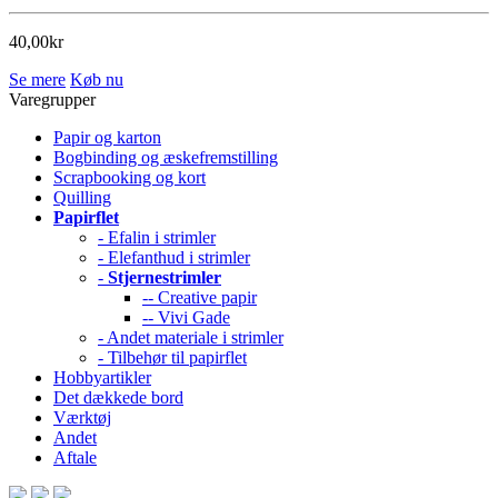
40,00kr
Se mere
Køb nu
Varegrupper
Papir og karton
Bogbinding og æskefremstilling
Scrapbooking og kort
Quilling
Papirflet
- Efalin i strimler
- Elefanthud i strimler
-
Stjernestrimler
-- Creative papir
-- Vivi Gade
- Andet materiale i strimler
- Tilbehør til papirflet
Hobbyartikler
Det dækkede bord
Værktøj
Andet
Aftale