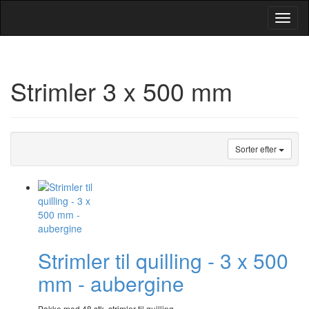
Toggl
Navig
Strimler 3 x 500 mm
Sorter efter
Strimler til quilling - 3 x 500
mm - aubergine
Pakke med 48 stk. strimler til quilling.