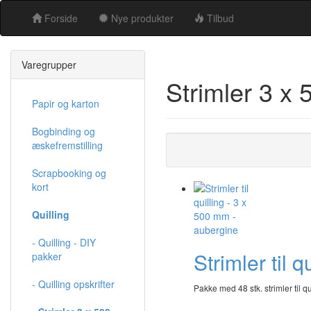
Forside
Nye produkter
Tilbud
Varegrupper
Strimler 3 x
Papir og karton
Bogbinding og
æskefremstilling
Scrapbooking og
kort
Quilling
- Quilling - DIY
Strimler til 
pakker
- Quilling opskrifter
Pakke med 48 stk. strimler til qu