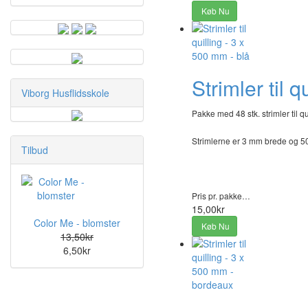
Køb Nu
Strimler til 
Viborg Husflidsskole
Pakke med 48 stk. strimler til qu
Strimlerne er 3 mm brede og 
Tilbud
Pris pr. pakke…
15,00kr
Color Me - blomster
Køb Nu
13,50kr
6,50kr