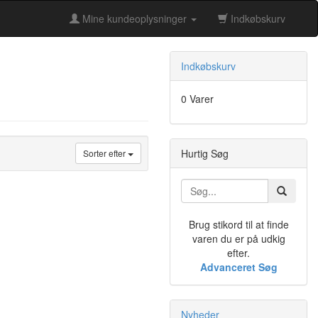
Mine kundeoplysninger
Indkøbskurv
Indkøbskurv
0 Varer
Hurtig Søg
Sorter efter
Brug stikord til at finde
varen du er på udkig
efter.
Advanceret Søg
Nyheder