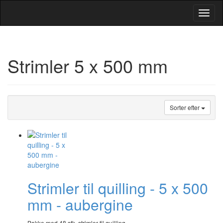
Toggl
Navig
Strimler 5 x 500 mm
Sorter efter
Strimler til quilling - 5 x 500
mm - aubergine
Pakke med 48 stk. strimler til quilling.