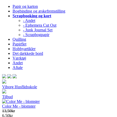
Papir og karton
Bogbinding og æskefremstilling
Scrapbooking og kort
- Andet
- Ephemera Cut Out
- Junk Journal Set
- Scrapbogpapir
Quilling
Papirflet
Hobbyartikler
Det dækkede bord
Værktøj
Andet
Aftale
Viborg Husflidsskole
Tilbud
Color Me - blomster
13,50kr
6,50kr