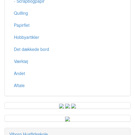
- Scrapbogpapir
Quilling
Papirflet
Hobbyartikler
Det dækkede bord
Værktøj
Andet
Aftale
Viborg Husflidsskole