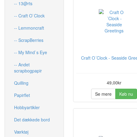
-- 13@rts
-- Craft O`Clock
-- Lemmoncraft
-- ScrapBerries
-- My Mind`s Eye
Craft O´Clock - Seaside Gre
-- Andet
scrapbogpapir
49,00kr
Quilling
Se mere
Køb nu
Papirflet
Hobbyartikler
Det dækkede bord
Værktøj