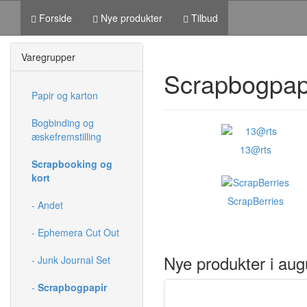
Forside
Nye produkter
Tilbud
Varegrupper
Scrapbogpap
Papir og karton
Bogbinding og
æskefremstilling
13@rts
Scrapbooking og
kort
ScrapBerries
- Andet
- Ephemera Cut Out
Nye produkter i aug
- Junk Journal Set
-
Scrapbogpapir