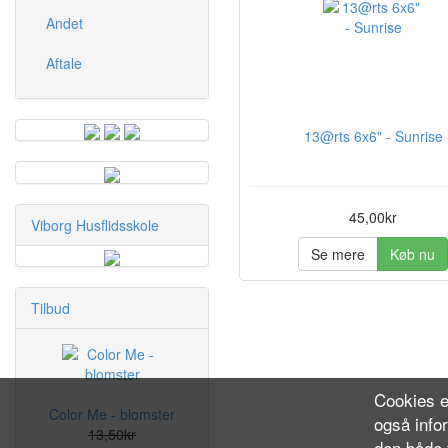
Andet
Aftale
13@rts 6x6" - Sunrise
45,00kr
Viborg Husflidsskole
Se mere
Køb nu
Tilbud
Cookies e
Color Me - blomster
også info
13,50kr
den både f