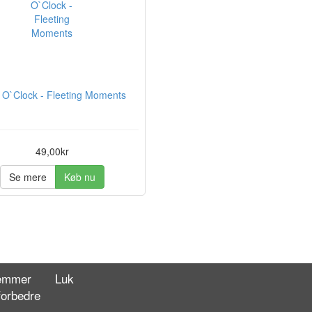
t O`Clock - Fleeting Moments
49,00kr
Se mere
Køb nu
gemmer
Luk
forbedre