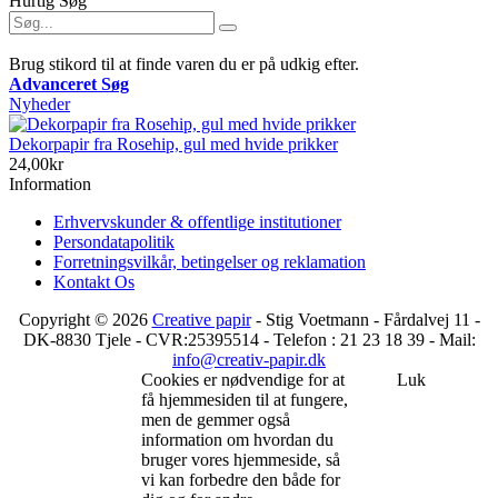
Hurtig Søg
Brug stikord til at finde varen du er på udkig efter.
Advanceret Søg
Nyheder
Dekorpapir fra Rosehip, gul med hvide prikker
24,00kr
Information
Erhvervskunder & offentlige institutioner
Persondatapolitik
Forretningsvilkår, betingelser og reklamation
Kontakt Os
Copyright © 2026
Creative papir
- Stig Voetmann - Fårdalvej 11 -
DK-8830 Tjele - CVR:25395514 - Telefon : 21 23 18 39 - Mail:
info@creativ-papir.dk
Cookies er nødvendige for at
Luk
få hjemmesiden til at fungere,
men de gemmer også
information om hvordan du
bruger vores hjemmeside, så
vi kan forbedre den både for