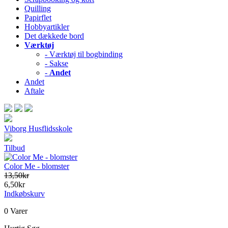
Quilling
Papirflet
Hobbyartikler
Det dækkede bord
Værktøj
- Værktøj til bogbinding
- Sakse
-
Andet
Andet
Aftale
Viborg Husflidsskole
Tilbud
Color Me - blomster
13,50kr
6,50kr
Indkøbskurv
0 Varer