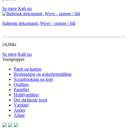
Se mere
Køb nu
Italiensk dekorpapir, Wove - orange / blå
24,00kr
Se mere
Køb nu
Varegrupper
Papir og karton
Bogbinding og æskefremstilling
Scrapbooking og kort
Quilling
Papirflet
Hobbyartikler
Det dækkede bord
Værktøj
Andet
Aftale