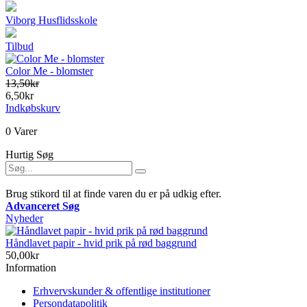
Viborg Husflidsskole
Tilbud
Color Me - blomster
13,50kr
6,50kr
Indkøbskurv
0 Varer
Hurtig Søg
Brug stikord til at finde varen du er på udkig efter.
Advanceret Søg
Nyheder
Håndlavet papir - hvid prik på rød baggrund
50,00kr
Information
Erhvervskunder & offentlige institutioner
Persondatapolitik