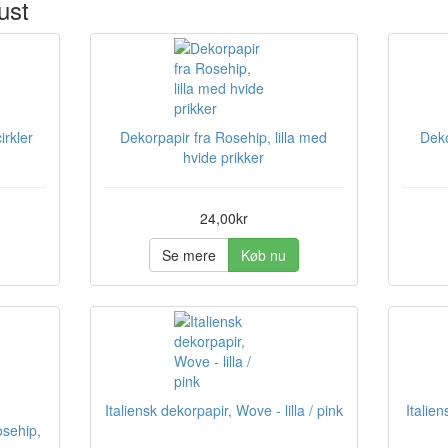
ust
irkler
Dekorpapir fra Rosehip, lilla med
Deko
hvide prikker
24,00kr
Se mere
Køb nu
Italiensk dekorpapir, Wove - lilla / pink
Italie
osehip,