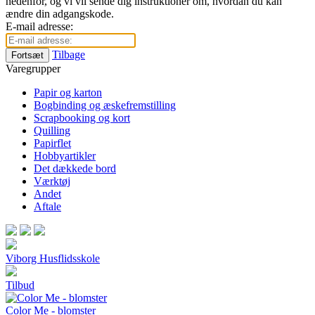
nedenfor, og vi vil sende dig instruktioner om, hvordan du kan
ændre din adgangskode.
E-mail adresse:
Tilbage
Fortsæt
Varegrupper
Papir og karton
Bogbinding og æskefremstilling
Scrapbooking og kort
Quilling
Papirflet
Hobbyartikler
Det dækkede bord
Værktøj
Andet
Aftale
Viborg Husflidsskole
Tilbud
Color Me - blomster