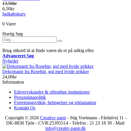
13,50kr
6,50kr
Indkøbskurv
0 Varer
Hurtig Søg
Brug stikord til at finde varen du er på udkig efter.
Advanceret Søg
Nyheder
Dekorpapir fra Rosehip, gul med hvide prikker
24,00kr
Information
Erhvervskunder & offentlige institutioner
Persondatapolitik
Forretningsvilkår, betingelser og reklamation
Kontakt Os
Copyright © 2026
Creative papir
- Stig Voetmann - Fårdalvej 11 -
DK-8830 Tjele - CVR:25395514 - Telefon : 21 23 18 39 - Mail:
info@creativ-papir.dk