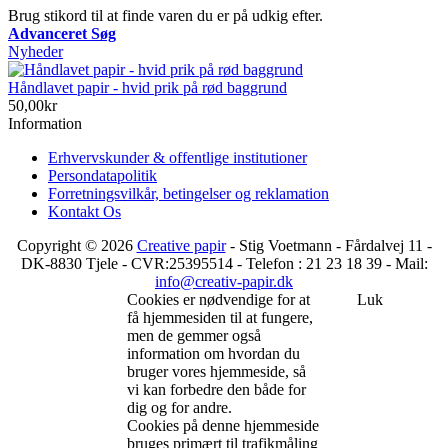
Brug stikord til at finde varen du er på udkig efter.
Advanceret Søg
Nyheder
Håndlavet papir - hvid prik på rød baggrund
50,00kr
Information
Erhvervskunder & offentlige institutioner
Persondatapolitik
Forretningsvilkår, betingelser og reklamation
Kontakt Os
Copyright © 2026
Creative papir
- Stig Voetmann - Fårdalvej 11 -
DK-8830 Tjele - CVR:25395514 - Telefon : 21 23 18 39 - Mail:
info@creativ-papir.dk
Cookies er nødvendige for at
Luk
få hjemmesiden til at fungere,
men de gemmer også
information om hvordan du
bruger vores hjemmeside, så
vi kan forbedre den både for
dig og for andre.
Cookies på denne hjemmeside
bruges primært til trafikmåling