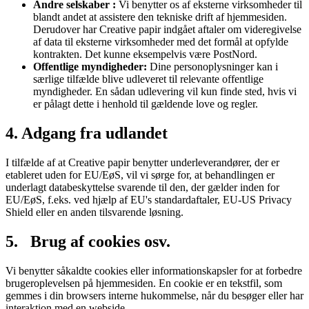
Andre selskaber :
Vi benytter os af eksterne virksomheder til
blandt andet at assistere den tekniske drift af hjemmesiden.
Derudover har Creative papir indgået aftaler om videregivelse
af data til eksterne virksomheder med det formål at opfylde
kontrakten. Det kunne eksempelvis være PostNord.
Offentlige myndigheder:
Dine personoplysninger kan i
særlige tilfælde blive udleveret til relevante offentlige
myndigheder. En sådan udlevering vil kun finde sted, hvis vi
er pålagt dette i henhold til gældende love og regler.
4. Adgang fra udlandet
I tilfælde af at Creative papir benytter underleverandører, der er
etableret uden for EU/EøS, vil vi sørge for, at behandlingen er
underlagt databeskyttelse svarende til den, der gælder inden for
EU/EøS, f.eks. ved hjælp af EU's standardaftaler, EU-US Privacy
Shield eller en anden tilsvarende løsning.
5. Brug af cookies osv.
Vi benytter såkaldte cookies eller informationskapsler for at forbedre
brugeroplevelsen på hjemmesiden. En cookie er en tekstfil, som
gemmes i din browsers interne hukommelse, når du besøger eller har
interaktion med en webside.