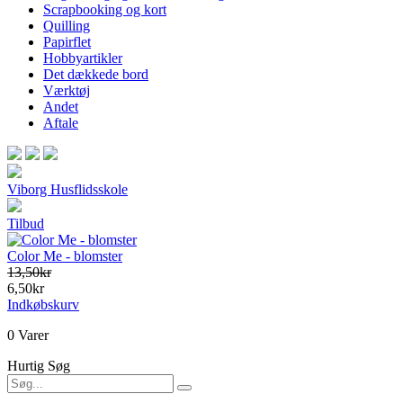
Scrapbooking og kort
Quilling
Papirflet
Hobbyartikler
Det dækkede bord
Værktøj
Andet
Aftale
Viborg Husflidsskole
Tilbud
Color Me - blomster
13,50kr
6,50kr
Indkøbskurv
0 Varer
Hurtig Søg