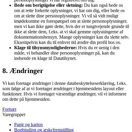
Bede om berigtigelse eller sletning:
Du kan også bede os
om at rette forkerte oplysninger, vi har om dig, eller bede os
om at slette dine personoplysninger. Vi vil så vidt muligt
imødekomme en forespørgsel om at slette personoplysninger,
men vi kan ikke gøre dette, hvis der er tungtvejende grunde til
ikke at slette dem, f.eks. at vi skal gemme oplysningerne af
dokumentationshensyn. Mange oplysninger kan du slette selv.
Eksempelvis kan du til enhver tid ændre din profil hos os.
Klage til tilsynsmyndighederne:
Hvis du er uenig i den
måde, vi behandler dine personoplysninger på, kan du
indsende en klage til Datatilsynet.
8. Ændringer
Vi kan foretage ændringer i denne databeskyttelseserklæring, f.eks.
som følge af at vi foretager ændringer i hjemmesidens layout eller
funktioner. Hvis vi foretager væsentlige ændringer, vil vi informere
om dette på hjemmesiden.
Fortsæt
Varegrupper
Papir og karton
Bogbinding og æskefremstilling