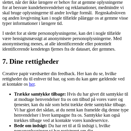
slettet, når der ikke længere er behov for at gemme oplysningerne
for at besvare kundehenvendelser og reklamationer, medmindre vi
skal bruge oplysningerne til andre lovlige formål. Regnskabsloven
og anden lovgivning kan i nogle tilfælde pålægge os at gemme visse
typer informationer i længere tid.
I stedet for at slette personoplysningerne, kan det i nogle tilfælde
være hensigtsmæssigt at anonymisere personoplysningerne. Med
anonymisering menes, at alle identificerende eller potentielt
identificerende kendetegn fjernes fra de datasæt, der gemmes.
7. Dine rettigheder
Creative papir værdsætter din feedback. Her kan du se, hvilke
rettigheder du til enhver tid har, og som du kan gøre gældende ved
at kontakte os
her
.
Trække samtykke tilbage:
Hvis du har givet dit samtykke til
at modtage henvendelser fra os om tilbud på vores varer og
tjenester, kan du når som helst trække dette samtykke tilbage.
Vi har gjort det sådan, at du nemt kan framelde dig denne type
henvendelser i hver kampagne fra os. Samtykke kan også
trækkes tilbage ved at kontakte vores kundeservice.
Bede om indsigt:
Du har ret til at få indsigt i, hvilke
personoplysninger vi har registreret om dig.