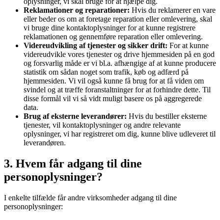
oplysninger, vi skal bruge for at hjælpe dig.
Reklamationer og reparationer:
Hvis du reklamerer en vare
eller beder os om at foretage reparation eller omlevering, skal
vi bruge dine kontaktoplysninger for at kunne registrere
reklamationen og gennemføre reparation eller omlevering.
Videreudvikling af tjenester og sikker drift:
For at kunne
videreudvikle vores tjenester og drive hjemmesiden på en god
og forsvarlig måde er vi bl.a. afhængige af at kunne producere
statistik om sådan noget som trafik, køb og adfærd på
hjemmesiden. Vi vil også kunne få brug for at få viden om
svindel og at træffe foranstaltninger for at forhindre dette. Til
disse formål vil vi så vidt muligt basere os på aggregerede
data.
Brug af eksterne leverandører:
Hvis du bestiller eksterne
tjenester, vil kontaktoplysninger og andre relevante
oplysninger, vi har registreret om dig, kunne blive udleveret til
leverandøren.
3. Hvem får adgang til dine
personoplysninger?
I enkelte tilfælde får andre virksomheder adgang til dine
personoplysninger: