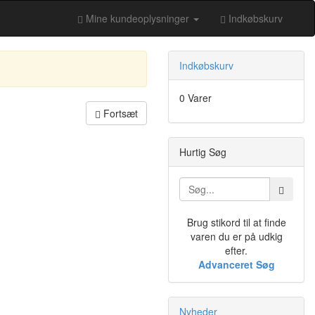
Mine kundeoplysninger
Indkøbskurv
Indkøbskurv
0 Varer
Fortsæt
Hurtig Søg
Brug stikord til at finde
varen du er på udkig
efter.
Advanceret Søg
Nyheder