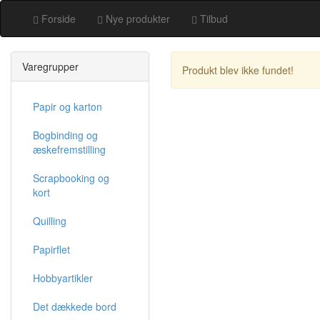
Forside
Nye produkter
Tilbud
Varegrupper
Produkt blev ikke fundet!
Papir og karton
Bogbinding og
æskefremstilling
Scrapbooking og
kort
Quilling
Papirflet
Hobbyartikler
Det dækkede bord