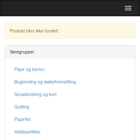
Toggl
Navig
Produkt blev ikke fundet!
Fortsæt
Varegrupper
Papir og karton
Bogbinding og æskefremstilling
Scrapbooking og kort
Quilling
Papirflet
Hobbyartikler