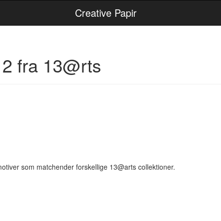
Creative Papir
 2 fra 13@rts
otiver som matchender forskellige 13@arts collektioner.