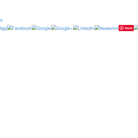
ts
Save