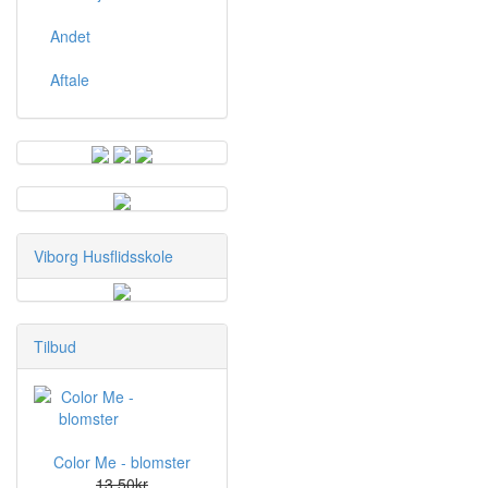
Andet
Aftale
Viborg Husflidsskole
Tilbud
Color Me - blomster
13,50kr