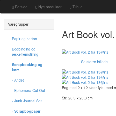
Forside
Nye produkter
Tilbud
Varegrupper
Art Book vol.
Papir og karton
Bogbinding og
æskefremstilling
Se større billede
Scrapbooking og
kort
- Andet
Bog med 2 x 12 sider fyldt med m
- Ephemera Cut Out
Str. 20,3 x 20,3 cm
- Junk Journal Set
-
Scrapbogpapir