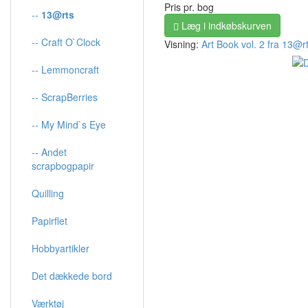
Pris pr. bog
--
13@rts
Læg i indkøbskurven
-- Craft O`Clock
Visning:
Art Book vol. 2 fra 13@r
-- Lemmoncraft
-- ScrapBerries
-- My Mind`s Eye
-- Andet
scrapbogpapir
Quilling
Papirflet
Hobbyartikler
Det dækkede bord
Værktøj