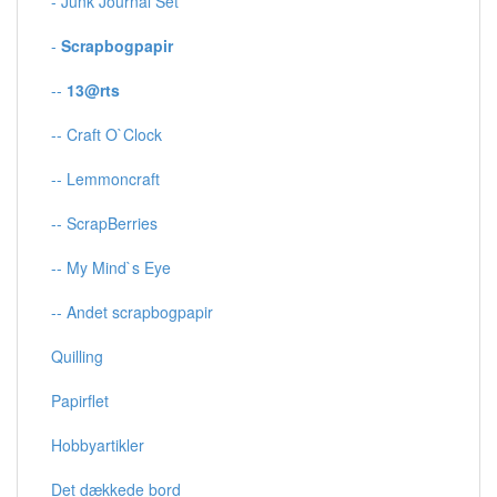
- Junk Journal Set
-
Scrapbogpapir
--
13@rts
-- Craft O`Clock
-- Lemmoncraft
-- ScrapBerries
-- My Mind`s Eye
-- Andet scrapbogpapir
Quilling
Papirflet
Hobbyartikler
Det dækkede bord