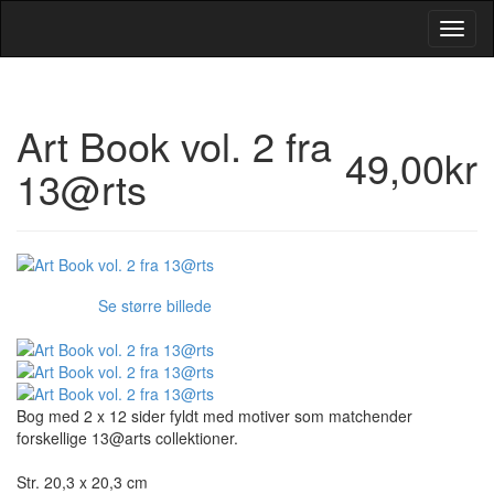
Toggl
Navig
Art Book vol. 2 fra
49,00kr
13@rts
Se større billede
Bog med 2 x 12 sider fyldt med motiver som matchender
forskellige 13@arts collektioner.
Str. 20,3 x 20,3 cm