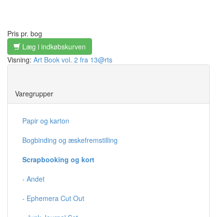
Pris pr. bog
Læg i indkøbskurven
Visning:
Art Book vol. 2 fra 13@rts
Save
Varegrupper
Papir og karton
Bogbinding og æskefremstilling
Scrapbooking og kort
- Andet
- Ephemera Cut Out