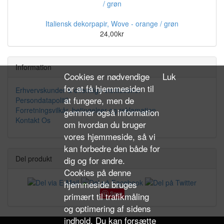
Italiensk dekorpapir, Wove - orange / grøn
24,00kr
Information
Cookies er nødvendige
Luk
for at få hjemmesiden til
Erhvervskunder & offentlige institutioner
at fungere, men de
Persondatapolitik
Forretningsvilkår, betingelser og reklamation
gemmer også information
Kontakt Os
om hvordan du bruger
vores hjemmeside, så vi
kan forbedre den både for
Del produkt
dig og for andre.
Cookies på denne
hjemmeside bruges
Save
primært til trafikmåling
og optimering af sidens
indhold. Du kan forsætte