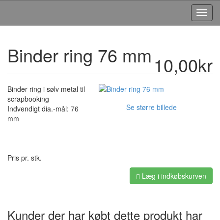
Toggl
Navig
Binder ring 76 mm
10,00kr
Binder ring i sølv metal til
scrapbooking
Se større billede
Indvendigt dia.-mål: 76
mm
Pris pr. stk.
Læg i indkøbskurven
Kunder der har købt dette produkt har