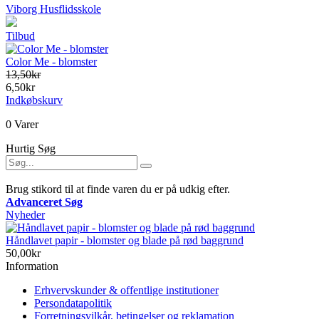
Viborg Husflidsskole
Tilbud
Color Me - blomster
13,50kr
6,50kr
Indkøbskurv
0 Varer
Hurtig Søg
Brug stikord til at finde varen du er på udkig efter.
Advanceret Søg
Nyheder
Håndlavet papir - blomster og blade på rød baggrund
50,00kr
Information
Erhvervskunder & offentlige institutioner
Persondatapolitik
Forretningsvilkår, betingelser og reklamation