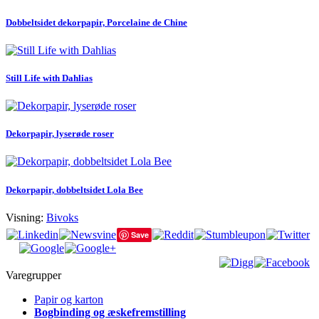
Dobbeltsidet dekorpapir, Porcelaine de Chine
Still Life with Dahlias
Dekorpapir, lyserøde roser
Dekorpapir, dobbeltsidet Lola Bee
Visning:
Bivoks
Save
Varegrupper
Papir og karton
Bogbinding og æskefremstilling