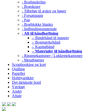
- Bogbinderlim
- Bogskruer
- Tilbehør til æsker og bøger
- Forsatspapir
- Pap
- Bogblokke blanko
- Indbindingsmateriale
-
Alt til håndhæftning
-- Bindebånd til mapper
-- Bogmærkebånd
-- Kapitalbånd
--
Materialer til håndhæftning
- Ringmekanismer / Lukkemekanismer
- Metalhjørner
Scrapbooking og kort
Quilling
Papirflet
Hobbyartikler
Det dækkede bord
Værktøj
Andet
Aftale