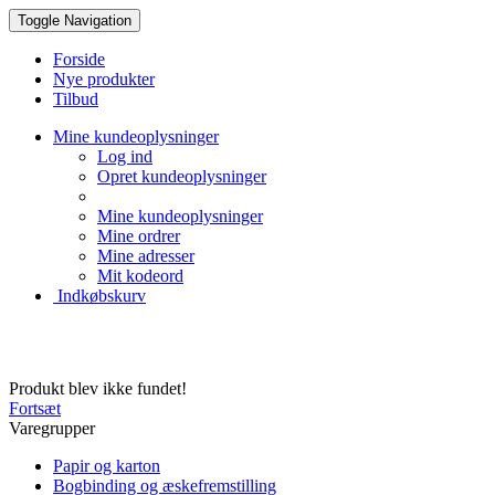
Toggle Navigation
Forside
Nye produkter
Tilbud
Mine kundeoplysninger
Log ind
Opret kundeoplysninger
Mine kundeoplysninger
Mine ordrer
Mine adresser
Mit kodeord
Indkøbskurv
Produkt blev ikke fundet!
Fortsæt
Varegrupper
Papir og karton
Bogbinding og æskefremstilling