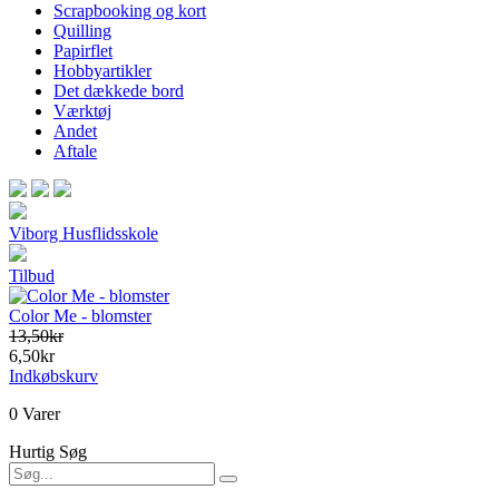
Scrapbooking og kort
Quilling
Papirflet
Hobbyartikler
Det dækkede bord
Værktøj
Andet
Aftale
Viborg Husflidsskole
Tilbud
Color Me - blomster
13,50kr
6,50kr
Indkøbskurv
0 Varer
Hurtig Søg