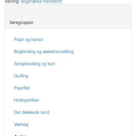
Visning:
Bogmærke håndskrift
Save
Varegrupper
Papir og karton
Bogbinding og æskefremstilling
Scrapbooking og kort
Quilling
Papirflet
Hobbyartikler
Det dækkede bord
Værktøj