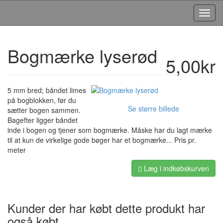
Toggl
Navig
Bogmærke lyserød
5,00kr
5 mm bred; båndet limes
på bogblokken, før du
Se større billede
sætter bogen sammen.
Bagefter ligger båndet
inde i bogen og tjener som bogmærke. Måske har du lagt mærke
til at kun de virkelige gode bøger har et bogmærke... Pris pr.
meter
Læg i indkøbskurven
Kunder der har købt dette produkt har
også købt