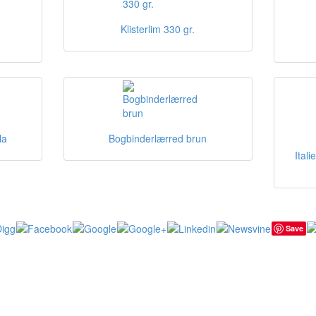
Klisterlim 330 gr.
la
Bogbinderlærred brun
Ital
Save