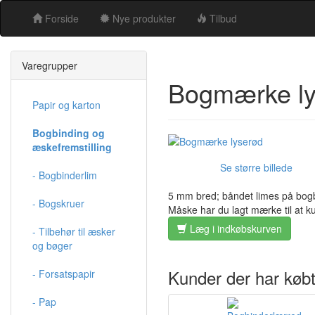
Forside
Nye produkter
Tilbud
Varegrupper
Bogmærke ly
Papir og karton
Bogbinding og
æskefremstilling
Se større billede
- Bogbinderlim
5 mm bred; båndet limes på bogb
- Bogskruer
Måske har du lagt mærke til at k
Læg i indkøbskurven
- Tilbehør til æsker
og bøger
Kunder der har købt
- Forsatspapir
- Pap