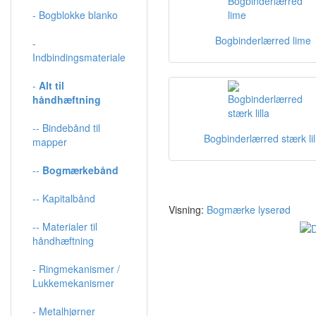
- Bogblokke blanko
Bogbinderlærred lime
-
Indbindingsmateriale
-
Alt til
håndhæftning
-- Bindebånd til
Bogbinderlærred stærk lil
mapper
--
Bogmærkebånd
-- Kapitalbånd
Visning:
Bogmærke lyserød
-- Materialer til
håndhæftning
- Ringmekanismer /
Lukkemekanismer
- Metalhjørner