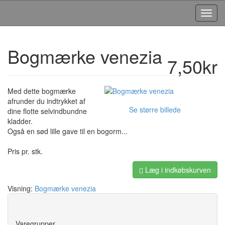
Toggl
Navig
Bogmærke venezia
7,50kr
Med dette bogmærke
afrunder du indtrykket af
Se større billede
dine flotte selvindbundne
kladder.
Også en sød lille gave til en bogorm...
Pris pr. stk.
Læg i indkøbskurven
Visning:
Bogmærke venezia
Save
Varegrupper