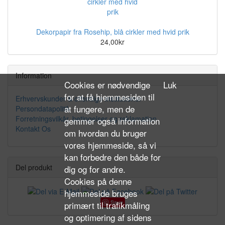
Dekorpapir fra Rosehip, blå cirkler med hvid prik
24,00kr
Information
Cookies er nødvendige
Luk
for at få hjemmesiden til
Erhvervskunder & offentlige institutioner
at fungere, men de
Persondatapolitik
Forretningsvilkår, betingelser og reklamation
gemmer også information
Kontakt Os
om hvordan du bruger
vores hjemmeside, så vi
kan forbedre den både for
Del produkt
dig og for andre.
Cookies på denne
hjemmeside bruges
Save
primært til trafikmåling
og optimering af sidens