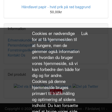
Håndlavet papir - hvid prik på rød baggrund
50,00kr
Information
Cookies er nødvendige
Luk
for at få hjemmesiden til
Erhvervskunder & offentlige institutioner
at fungere, men de
Persondatapolitik
Forretningsvilkår, betingelser og reklamation
gemmer også information
Kontakt Os
om hvordan du bruger
vores hjemmeside, så vi
kan forbedre den både for
Del produkt
dig og for andre.
Cookies på denne
hjemmeside bruges
Save
primært til trafikmåling
og optimering af sidens
indhold. Du kan forsætte
Copyright © 2026
Creative papir
- Stig Voetmann - Fårdalvej 11 -
med at bruge vores side