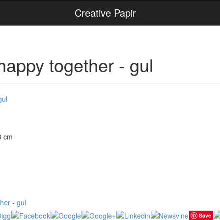
Creative Papir
appy together - gul
 3 cm
er - gul
Save