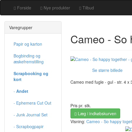
Forside
Nye produkter
Tilbud
Varegrupper
Cameo - So h
Papir og karton
Bogbinding og
æskefremstilling
Se større billede
Scrapbooking og
kort
Cameo med fugle - gul - str. 4 x
-
Andet
- Ephemera Cut Out
Pris pr. stk.
Læg i indkøbskurven
- Junk Journal Set
Visning:
Cameo - So happy togeth
- Scrapbogpapir