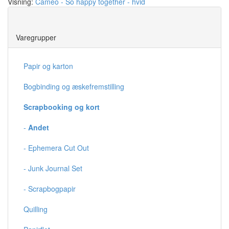
Visning:
Cameo - So happy together - hvid
Save
Varegrupper
Papir og karton
Bogbinding og æskefremstilling
Scrapbooking og kort
-
Andet
- Ephemera Cut Out
- Junk Journal Set
- Scrapbogpapir
Quilling