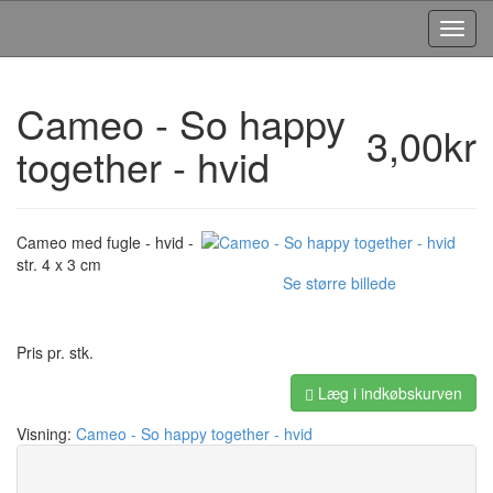
Toggl
Navig
Cameo - So happy
3,00kr
together - hvid
Cameo med fugle - hvid -
str. 4 x 3 cm
Se større billede
Pris pr. stk.
Læg i indkøbskurven
Visning:
Cameo - So happy together - hvid
Save