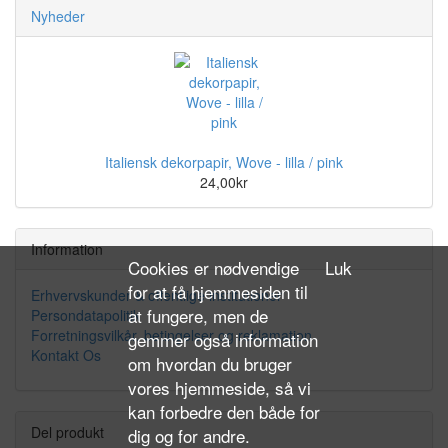
Nyheder
Italiensk dekorpapir, Wove - lilla / pink
24,00kr
Information
Cookies er nødvendige
Luk
for at få hjemmesiden til
Erhvervskunder & offentlige institutioner
at fungere, men de
Persondatapolitik
Forretningsvilkår, betingelser og reklamation
gemmer også information
Kontakt Os
om hvordan du bruger
vores hjemmeside, så vi
kan forbedre den både for
Del produkt
dig og for andre.