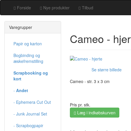
Forside
Nye produkter
Tilbud
Varegrupper
Cameo - hjer
Papir og karton
Bogbinding og
æskefremstilling
Se større billede
Scrapbooking og
kort
Cameo - str. 3 x 3 cm
-
Andet
- Ephemera Cut Out
Pris pr. stk.
Læg i indkøbskurven
- Junk Journal Set
- Scrapbogpapir