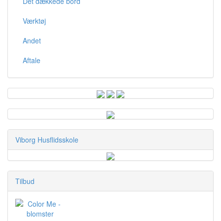
Det dækkede bord
Værktøj
Andet
Aftale
Viborg Husflidsskole
Tilbud