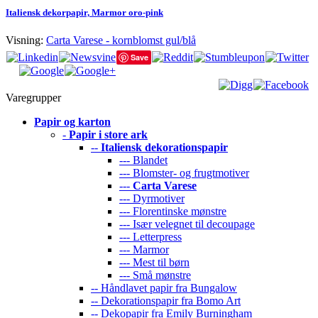
Italiensk dekorpapir, Marmor oro-pink
Visning:
Carta Varese - kornblomst gul/blå
Save
Varegrupper
Papir og karton
-
Papir i store ark
--
Italiensk dekorationspapir
--- Blandet
--- Blomster- og frugtmotiver
---
Carta Varese
--- Dyrmotiver
--- Florentinske mønstre
--- Især velegnet til decoupage
--- Letterpress
--- Marmor
--- Mest til børn
--- Små mønstre
-- Håndlavet papir fra Bungalow
-- Dekorationspapir fra Bomo Art
-- Dekopapir fra Emily Burningham