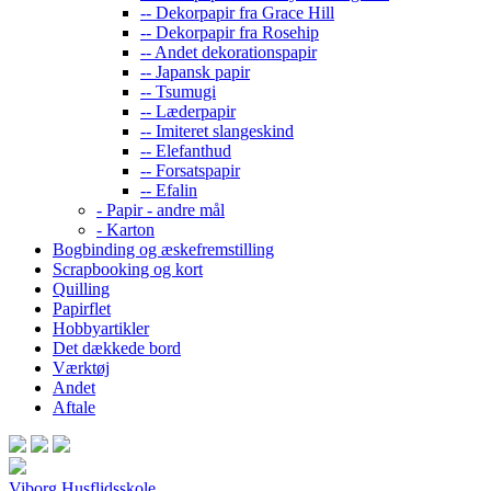
-- Dekorpapir fra Grace Hill
-- Dekorpapir fra Rosehip
-- Andet dekorationspapir
-- Japansk papir
-- Tsumugi
-- Læderpapir
-- Imiteret slangeskind
-- Elefanthud
-- Forsatspapir
-- Efalin
- Papir - andre mål
- Karton
Bogbinding og æskefremstilling
Scrapbooking og kort
Quilling
Papirflet
Hobbyartikler
Det dækkede bord
Værktøj
Andet
Aftale
Viborg Husflidsskole