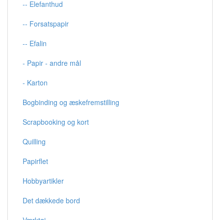
-- Elefanthud
-- Forsatspapir
-- Efalin
- Papir - andre mål
- Karton
Bogbinding og æskefremstilling
Scrapbooking og kort
Quilling
Papirflet
Hobbyartikler
Det dækkede bord
Værktøj