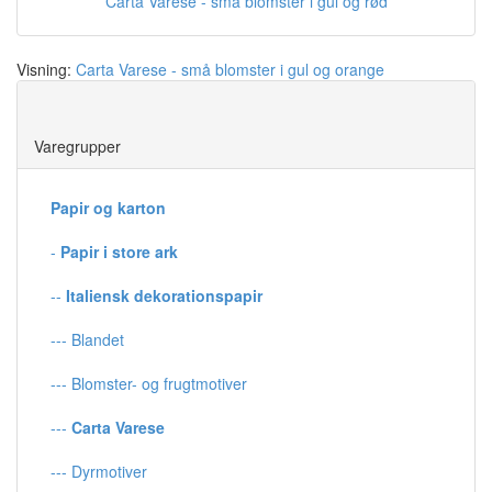
Carta Varese - små blomster i gul og rød
Visning:
Carta Varese - små blomster i gul og orange
Save
Varegrupper
Papir og karton
-
Papir i store ark
--
Italiensk dekorationspapir
--- Blandet
--- Blomster- og frugtmotiver
---
Carta Varese
--- Dyrmotiver